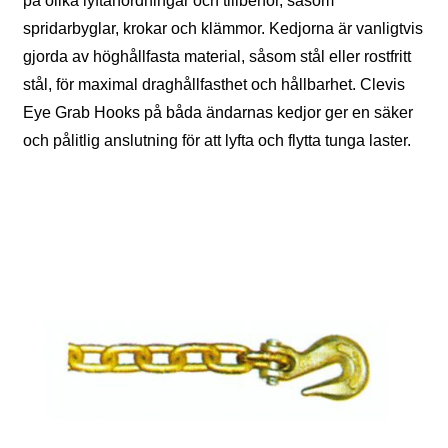
på olika lyftanordningar och tillbehör, såsom
spridarbyglar, krokar och klämmor. Kedjorna är vanligtvis
gjorda av höghållfasta material, såsom stål eller rostfritt
stål, för maximal draghållfasthet och hållbarhet. Clevis
Eye Grab Hooks på båda ändarnas kedjor ger en säker
och pålitlig anslutning för att lyfta och flytta tunga laster.