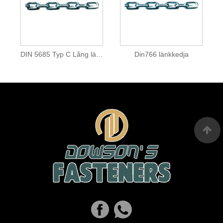
DIN 5685 Typ C Lång länkkedja
Din766 länkkedja