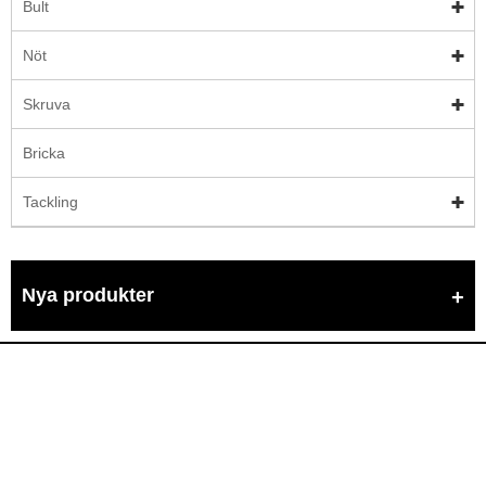
Bult
Nöt
Skruva
Bricka
Tackling
Nya produkter